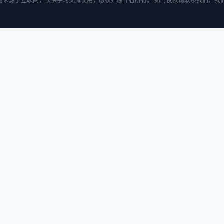
均来源于互联网，仅供学习交流使用，版权归原作者所有。 如有侵权请联系我们，我们